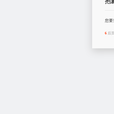
抱
您要
6
后